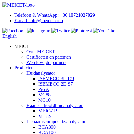
Telefoon & WhatsApp: +86 18721027829
E-mail: info@meicet.com
English
MEICET
Over MEICET
Certificaten en patenten
Wereldwijde partners
Producten
Huidanalysator
ISEMECO 3D D9
ISEMECO 2D S7
Pro A
MC88
MC10
Haar- en hoofdhuidanalysator
MFJC-1B
M-18S
Lichaamscompositie-analysator
BCA300
BCA100