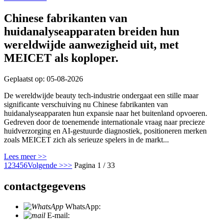
Chinese fabrikanten van
huidanalyseapparaten breiden hun
wereldwijde aanwezigheid uit, met
MEICET als koploper.
Geplaatst op: 05-08-2026
De wereldwijde beauty tech-industrie ondergaat een stille maar
significante verschuiving nu Chinese fabrikanten van
huidanalyseapparaten hun expansie naar het buitenland opvoeren.
Gedreven door de toenemende internationale vraag naar precieze
huidverzorging en AI-gestuurde diagnostiek, positioneren merken
zoals MEICET zich als serieuze spelers in de markt...
Lees meer >>
1
2
3
4
5
6
Volgende >
>>
Pagina 1 / 33
contactgegevens
WhatsApp:
+86 18721027829
E-mail:
info@meicet.com