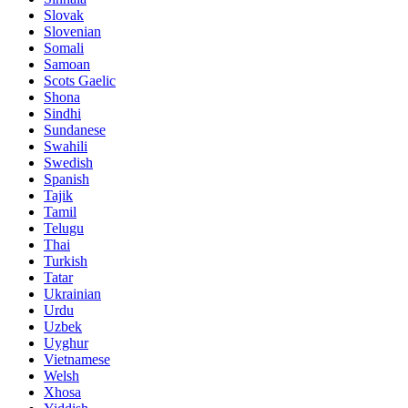
Slovak
Slovenian
Somali
Samoan
Scots Gaelic
Shona
Sindhi
Sundanese
Swahili
Swedish
Spanish
Tajik
Tamil
Telugu
Thai
Turkish
Tatar
Ukrainian
Urdu
Uzbek
Uyghur
Vietnamese
Welsh
Xhosa