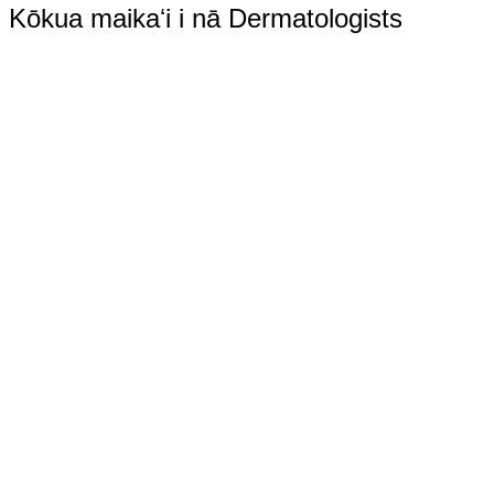
Kōkua maikaʻi i nā Dermatologists