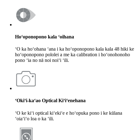
Hoʻoponopono kala ʻoihana
ʻO ka hoʻohana ʻana i ka hoʻoponopono kala kala 48 hiki ke
hoʻoponopono pololei a me ka calibration i hoʻonohonoho
pono ʻia no nā noi noiʻi ʻili.
ʻOkiʻi-kaʻao Optical Kiʻiʻenehana
ʻO ke kiʻi optical kiʻekiʻe e hoʻopuka pono i ke kūlana
ʻoiaʻiʻo loa o ka ʻili.