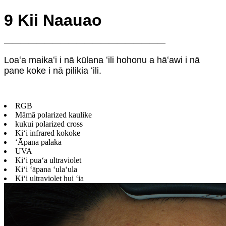
9 Kii Naauao
————————————————————
Loaʻa maikaʻi i nā kūlana ʻili hohonu a hāʻawi i nā
pane koke i nā pilikia ʻili.
RGB
Māmā polarized kaulike
kukui polarized cross
Kiʻi infrared kokoke
ʻĀpana palaka
UVA
Kiʻi puaʻa ultraviolet
Kiʻi ʻāpana ʻulaʻula
Kiʻi ultraviolet hui ʻia