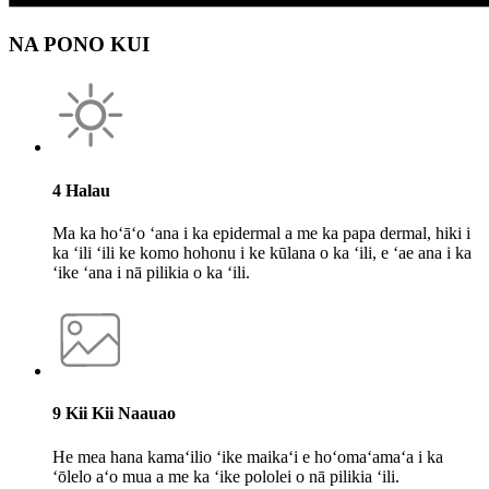
NA PONO KUI
4 Halau
Ma ka hoʻāʻo ʻana i ka epidermal a me ka papa dermal, hiki i
ka ʻili ʻili ke komo hohonu i ke kūlana o ka ʻili, e ʻae ana i ka
ʻike ʻana i nā pilikia o ka ʻili.
9 Kii Kii Naauao
He mea hana kamaʻilio ʻike maikaʻi e hoʻomaʻamaʻa i ka
ʻōlelo aʻo mua a me ka ʻike pololei o nā pilikia ʻili.