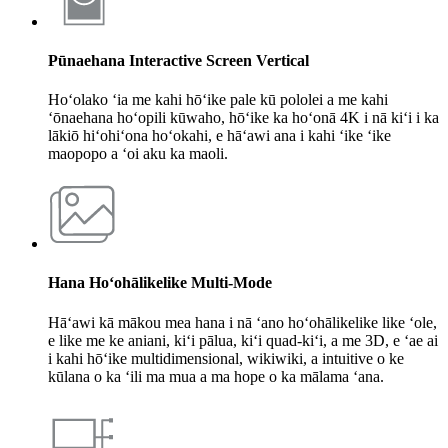
Pūnaehana Interactive Screen Vertical
Hoʻolako ʻia me kahi hōʻike pale kū pololei a me kahi
ʻōnaehana hoʻopili kūwaho, hōʻike ka hoʻonā 4K i nā kiʻi i ka
lākiō hiʻohiʻona hoʻokahi, e hāʻawi ana i kahi ʻike ʻike
maopopo a ʻoi aku ka maoli.
Hana Hoʻohālikelike Multi-Mode
Hāʻawi kā mākou mea hana i nā ʻano hoʻohālikelike like ʻole,
e like me ke aniani, kiʻi pālua, kiʻi quad-kiʻi, a me 3D, e ʻae ai
i kahi hōʻike multidimensional, wikiwiki, a intuitive o ke
kūlana o ka ʻili ma mua a ma hope o ka mālama ʻana.