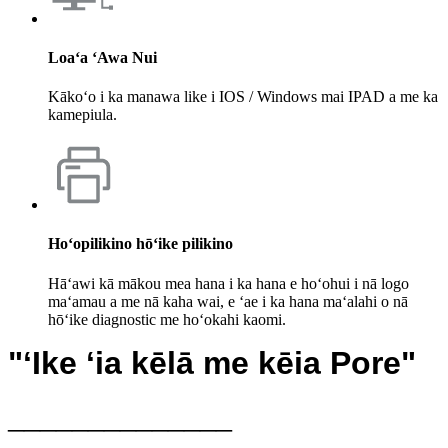
Loaʻa ʻAwa Nui
Kākoʻo i ka manawa like i IOS / Windows mai IPAD a me ka
kamepiula.
Hoʻopilikino hōʻike pilikino
Hāʻawi kā mākou mea hana i ka hana e hoʻohui i nā logo
maʻamau a me nā kaha wai, e ʻae i ka hana maʻalahi o nā
hōʻike diagnostic me hoʻokahi kaomi.
"ʻIke ʻia kēlā me kēia Pore"
______________