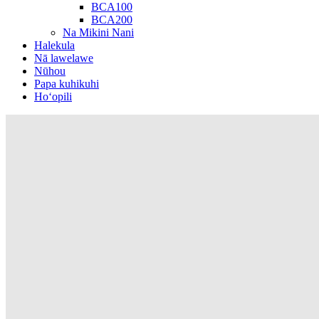
BCA100
BCA200
Na Mikini Nani
Halekula
Nā lawelawe
Nūhou
Papa kuhikuhi
Hoʻopili