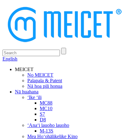
English
MEICET
No MEICET
Palapala & Patent
Nā hoa pili honua
Nā huahana
ʻIke ʻili
MC88
MC10
S7
D8
ʻAnaʻi lauoho lauoho
M-13S
Mea Hoʻohālikelike Kino